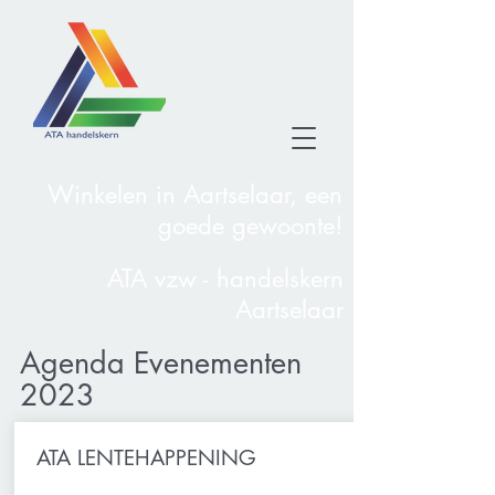
Winkelen in Aartselaar, een
goede gewoonte!
ATA vzw - handelskern
Aartselaar
Agenda Evenementen
2023
ATA LENTEHAPPENING