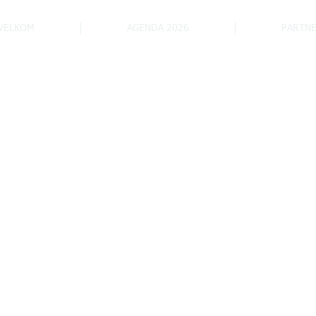
WELKOM
AGENDA 2026
PARTN
Winkelen in Aartselaar, ee
ATA vzw - hand