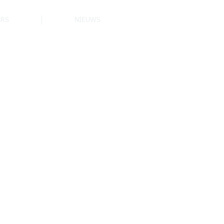
ERS
NIEUWS
n goede gewoonte!
elskern Aartselaar