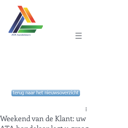
Winkelen in Aartselaar, een
goede gewoonte!
ATA vzw - handelskern
Aartselaar
terug naar het nieuwsoverzicht
Weekend van de Klant: uw