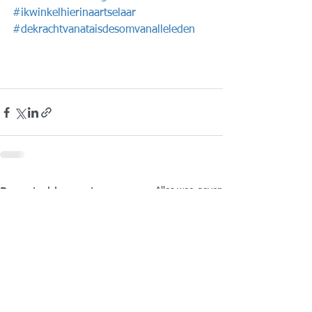
#ikwinkelhierinaartselaar
#dekrachtvanataisdesomvanalleleden
Alles weergeven
Recente blogposts