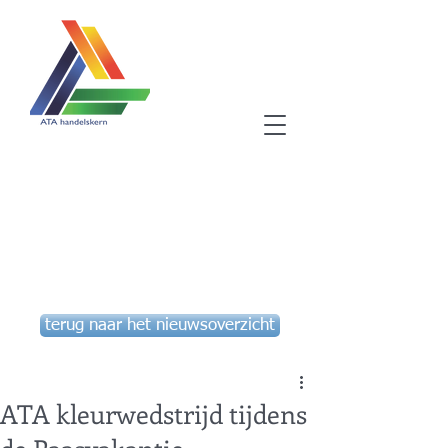
Winkelen in Aartselaar, een
goede gewoonte!
ATA vzw - handelskern
Aartselaar
terug naar het nieuwsoverzicht
ATA kleurwedstrijd tijdens